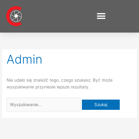
Przejdź
do
treści
Szukaj
dla:
Admin
Nie udało się znaleźć tego, czego szukasz. Być może
wyszukiwanie przyniesie lepsze rezultaty.