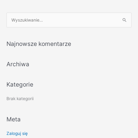
S
z
u
Najnowsze komentarze
k
a
Archiwa
j
d
l
Kategorie
a
:
Brak kategorii
Meta
Zaloguj się